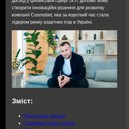
досвід у фінансовій сфері та IT допоміг йому
створити інноваційні рішення для розвитку
компанії Cosmobet, яка за короткий час стала
лідером ринку азартних ігор в Україні.
Зміст:
Ранні етапи кар'єри
Cosmobet та його успіхи